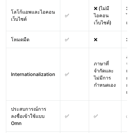
❌ (ไม่มี
❌ (
โลโก้แอพและไอคอน
✅
ไอคอน
ไอ
เว็บไซต์
เว็บไซต์)
เว็
โหมดมืด
✅
❌
❌
ภาษ
ภาษาที่
จำก
จำกัดและ
และ
Internationalization
✅
ไม่มีการ
กา
กำหนดเอง
กำ
เอง
ประสบการณ์การ
ลงชื่อเข้าใช้แบบ
✅
✅
✅
Omn