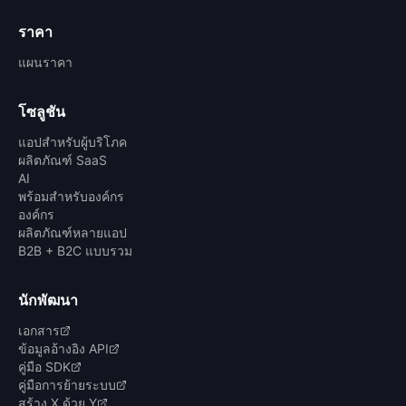
ราคา
แผนราคา
โซลูชัน
แอปสำหรับผู้บริโภค
ผลิตภัณฑ์ SaaS
AI
พร้อมสำหรับองค์กร
องค์กร
ผลิตภัณฑ์หลายแอป
B2B + B2C แบบรวม
นักพัฒนา
เอกสาร
ข้อมูลอ้างอิง API
คู่มือ SDK
คู่มือการย้ายระบบ
สร้าง X ด้วย Y