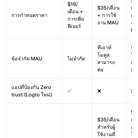
$1
$16/
$35/เดือน
เดื
เดือน +
การกำหนดราคา
+ การใช้
กา
การเพิ่ม
งาน MAU
งา
ฟีเจอร์
M
ทีเอาท์
ทีเ
โมดูล
โม
ข้อจำกัด MAU
ไม่จำกัด
สามารถ
สา
ต่อ
ต่อ
แอปที่ป้องกัน Zero
✅
❌
❌
trust (Logto ใหม่)
$1
$35/เดือน
เดื
สำหรับผู้
สำห
ใช้งานที่
ใช้