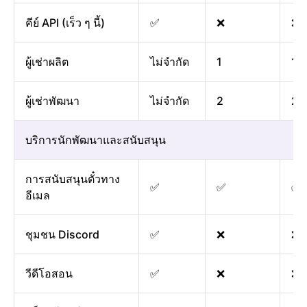
คีย์ API (เร็ว ๆ นี้)
✅
❌
❌
ผู้เช่าผลิต
ไม่จำกัด
1
1
ผู้เช่าพัฒนา
ไม่จำกัด
2
2
บริการนักพัฒนาและสนับสนุน
การสนับสนุนตั๋วทาง
✅
✅
✅
อีเมล
ชุมชน Discord
✅
❌
❌
วีดีโอสอน
✅
❌
❌