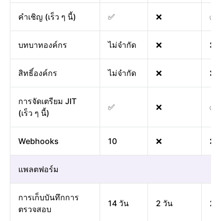
คำเชิญ (เร็ว ๆ นี้)
✅
❌
✅
บทบาทองค์กร
ไม่จำกัด
❌
❌
สิทธิ์องค์กร
ไม่จำกัด
❌
❌
การจัดเตรียม JIT
✅
❌
✅
(เร็ว ๆ นี้)
Webhooks
10
❌
❌
แพลตฟอร์ม
การเก็บบันทึกการ
14 วัน
2 วัน
2 ว
ตรวจสอบ