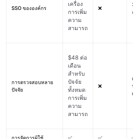
เครื่อง
3 ท
SSO ขององค์กร
❌
การเพิ่ม
อยู่
ความ
สามารถ
$48 ต่อ
เดือน
สำหรับ
เฉ
ปัจจัย
การตรวจสอบหลาย
❌
ปัจ
ปัจจัย
ทั้งหมด
เท่
การเพิ่ม
ความ
สามารถ
การจัดการผู้ใช้
✅
✅
✅