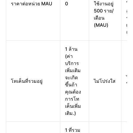
ราคาต่อหน่วย MAU
0
ใช้งานอยู่
ใช
500 ราย/
อยู
เดือน
รา
(MAU)
เดื
(M
1 ล้าน
(ค่า
บริการ
เพิ่มเติม
จะเกิด
ไม่
โทเค็นที่รวมอยู่
ไม่โปร่งใส
ขึ้นถ้า
โป
คุณต้อง
การโท
เค็นเพิ่ม
เติม.)
1 ที่รวม