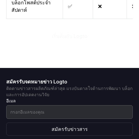
บล็อกโพสต์ประจำ
✅
❌
❌
สัปดาห์
เริ่มต้นกับ Logto
สมัครรับจดหมายข่าว Logto
ติดตามข่าวสารผลิตภัณฑ์ล่าสุด แรงบันดาลใจด้านการพัฒนา บล็อก
และการอัปเดตงานวิจัย
อีเมล
สมัครรับข่าวสาร