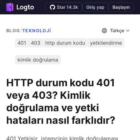
Star 14.3k
Giriş yap
Başlayın
BLOG
/
TEKNOLOJI
Türkçe
401
403
http durum kodu
yetkilendirme
kimlik doğrulama
HTTP durum kodu 401
veya 403? Kimlik
doğrulama ve yetki
hataları nasıl farklıdır?
401 Yetkisiz, istemcinin kimlik doğrulaması