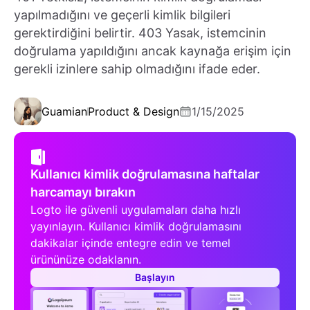
yapılmadığını ve geçerli kimlik bilgileri
gerektirdiğini belirtir. 403 Yasak, istemcinin
doğrulama yapıldığını ancak kaynağa erişim için
gerekli izinlere sahip olmadığını ifade eder.
Guamian
Product & Design
1/15/2025
Kullanıcı kimlik doğrulamasına haftalar
harcamayı bırakın
Logto ile güvenli uygulamaları daha hızlı
yayınlayın. Kullanıcı kimlik doğrulamasını
dakikalar içinde entegre edin ve temel
ürününüze odaklanın.
Başlayın