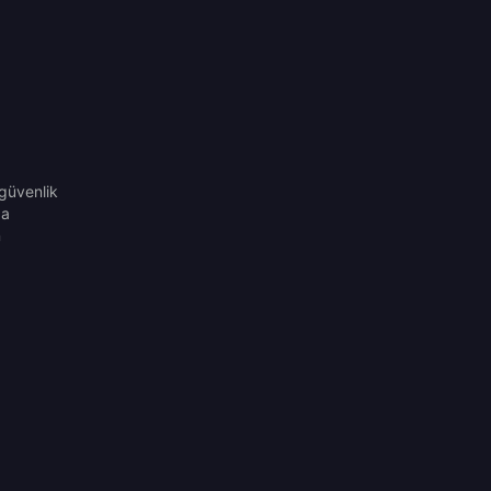
güvenlik
da
n