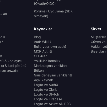
i
(OAuth/OIDC)
Korumalı Uygulama (SDK
ları
olmayan)
Kaynaklar
Şirket
on
Blog
Müşteriler
ı
Auth Wiki
Güven ve 
Build your own auth?
Hakkımız
MCP Auth
Bize ulaşı
CLI Auth
ü & kodlayıcı
YouTube kanalı
ıcı & kod çözücü
Markalaşma varlıkları
ıları gezgini
Bülten
Giriş deneyimi varlıkları
Açık kaynak
Logto ve Auth0
Logto ve Clerk
Logto ve Stytch
Logto ve Firebase
Logto ve Azure AD B2C