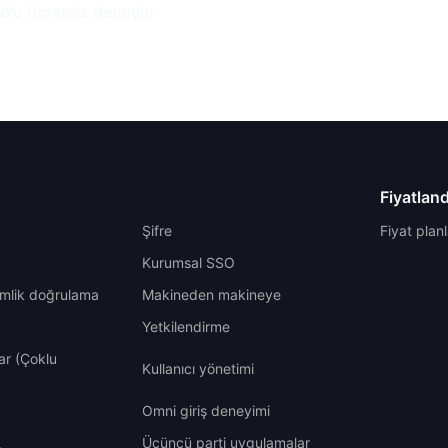
d'u ücretsiz deneyin
Fiyatlan
Şifre
Fiyat planl
Kurumsal SSO
imlik doğrulama
Makineden makineye
Yetkilendirme
ar (Çoklu
Kullanıcı yönetimi
Omni giriş deneyimi
Üçüncü parti uygulamalar