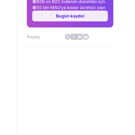
B2B ve B2C kullanım durumları için
50 bin MAU'ya kadar ücretsiz plan
Bugün kaydol
Paylaş