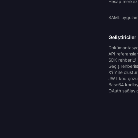
Hesap merkez
SAML uygulama
Geliştiriciler
Dokümantasy
API referanslar
SDK rehberi
Geçiş rehberi
X'i Y ile oluştur
JWT kod çözüc
Base64 kodlay
OAuth sağlayıc