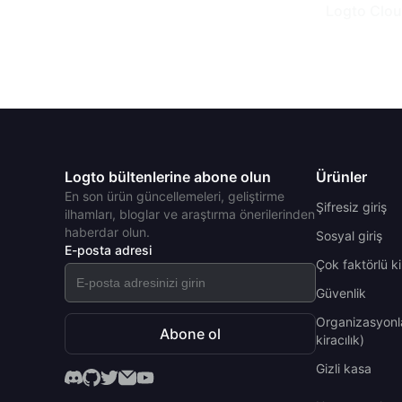
Logto Clou
Logto bültenlerine abone olun
Ürünler
En son ürün güncellemeleri, geliştirme
Şifresiz giriş
ilhamları, bloglar ve araştırma önerilerinden
haberdar olun.
Sosyal giriş
E-posta adresi
Çok faktörlü k
Güvenlik
Organizasyonl
Abone ol
kiracılık)
Gizli kasa