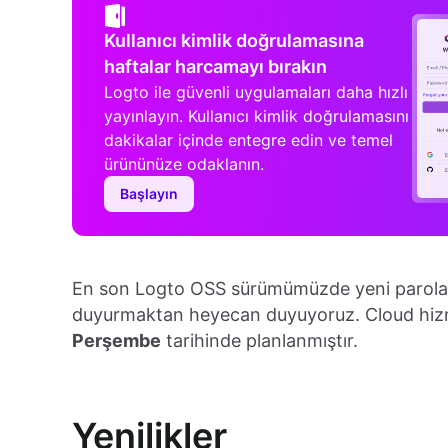
Kullanıcı kimlik doğrulamasına
haftalar harcamayı bırakın
Logto ile güvenli uygulamaları daha hızlı
yayınlayın. Kullanıcı kimlik doğrulamasını
dakikalar içinde entegre edin ve temel
ürününüze odaklanın.
Başlayın
En son Logto OSS sürümümüzde yeni parola pol
duyurmaktan heyecan duyuyoruz. Cloud hizmet
Perşembe
tarihinde planlanmıştır.
Yenilikler