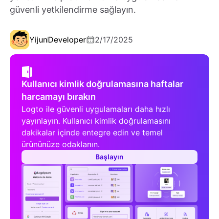
güvenli yetkilendirme sağlayın.
Yijun
Developer
2/17/2025
Kullanıcı kimlik doğrulamasına haftalar
harcamayı bırakın
Logto ile güvenli uygulamaları daha hızlı
yayınlayın. Kullanıcı kimlik doğrulamasını
dakikalar içinde entegre edin ve temel
ürününüze odaklanın.
Başlayın