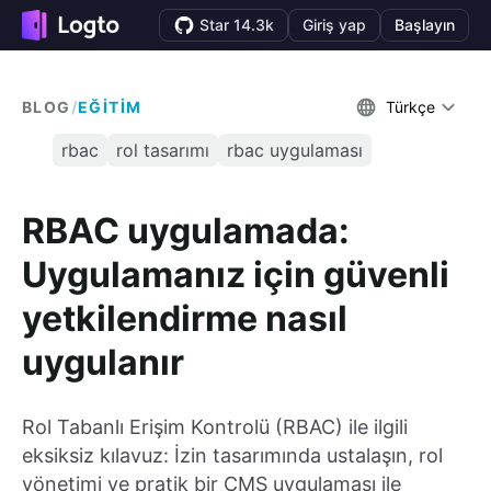
Star 14.3k
Giriş yap
Başlayın
BLOG
/
EĞITIM
Türkçe
rbac
rol tasarımı
rbac uygulaması
RBAC uygulamada:
Uygulamanız için güvenli
yetkilendirme nasıl
uygulanır
Rol Tabanlı Erişim Kontrolü (RBAC) ile ilgili
eksiksiz kılavuz: İzin tasarımında ustalaşın, rol
yönetimi ve pratik bir CMS uygulaması ile