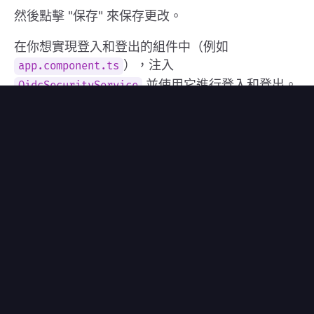
然後點擊 "保存" 來保存更改。
在你想實現登入和登出的組件中（例如
），注入
app.component.ts
並使用它進行登入和登出。
OidcSecurityService