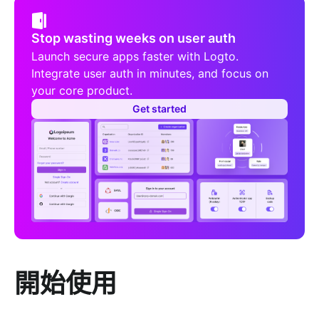
Stop wasting weeks on user auth
Launch secure apps faster with Logto.
Integrate user auth in minutes, and focus on
your core product.
Get started
開始使用