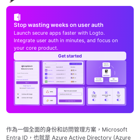
Stop wasting weeks on user auth
Launch secure apps faster with Logto.
Integrate user auth in minutes, and focus on
your core product.
Get started
作為一個全面的身份和訪問管理方案，Microsoft
Entra ID，也就是 Azure Active Directory (Azure