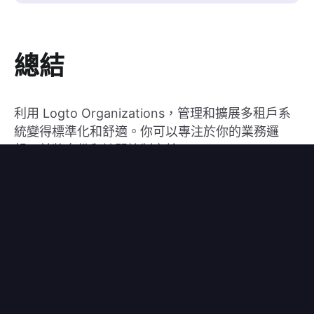
總結
利用 Logto Organizations，管理和擴展多租戶系
統變得標準化和舒適。你可以專注於你的業務邏
輯，並將身份和訪問控制交給 Logto。
免費試用 Logto Cloud
訂閱 Logto 電子報