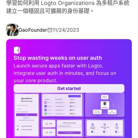
學習如何利用 Logto Organizations 為多租戶系統
建立一個穩固且可擴展的身份基礎。
Gao
Founder
11/24/2023
Stop wasting weeks on user auth
Launch secure apps faster with Logto.
Integrate user auth in minutes, and focus on
your core product.
Get started