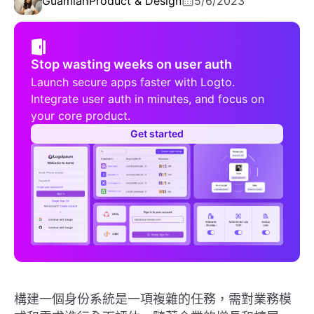
Guamian
Product & Design
5/6/2023
Stop wasting weeks on user auth
Launch secure apps faster with Logto.
Integrate user auth in minutes, and focus on
your core product.
Get started
構建一個身份系統是一項複雜的任務，需對業務模