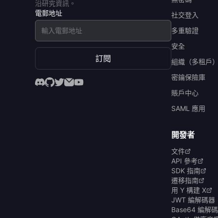
沿研究資訊。
電郵地址
社交登入
多重驗證
安全
訂閱
組織（多租戶
密鑰保險庫
賬戶中心
SAML 應用
開發者
文件
API 參考
SDK 指南
遷移指南
用 Y 構建 X
JWT 編解碼器
Base64 編解