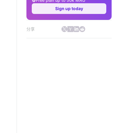
Free plan up to 50k MAU
Sign up today
分享