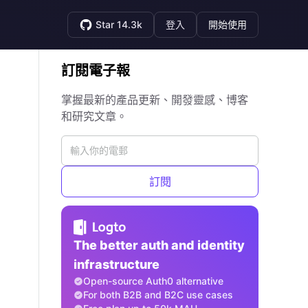
Star 14.3k
登入
開始使用
訂閱電子報
掌握最新的產品更新、開發靈感、博客
和研究文章。
訂閱
The better auth and identity
infrastructure
Open-source Auth0 alternative
For both B2B and B2C use cases