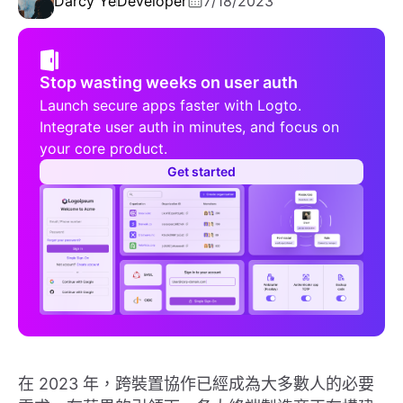
Darcy Ye
Developer
7/18/2023
Stop wasting weeks on user auth
Launch secure apps faster with Logto.
Integrate user auth in minutes, and focus on
your core product.
Get started
在 2023 年，跨裝置協作已經成為大多數人的必要