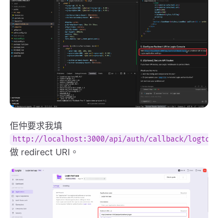
佢仲要求我填
http://localhost:3000/api/auth/callback/logto
做 redirect URI。