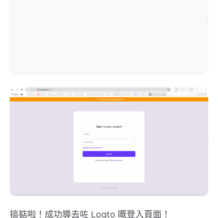
搞掂啦！成功導去咗 Logto 嘅登入頁面！