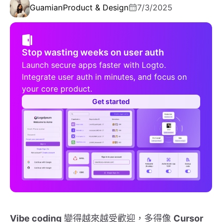
Guamian
Product & Design
7/3/2025
Stop wasting weeks on user auth
Launch secure apps faster with Logto.
Integrate user auth in minutes, and focus on
your core product.
Get started
Vibe coding
變得越來越受歡迎，多得像
Cursor