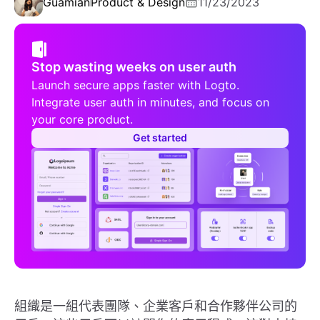
Guamian
Product & Design
11/23/2023
Stop wasting weeks on user auth
Launch secure apps faster with Logto.
Integrate user auth in minutes, and focus on
your core product.
Get started
組織是一組代表團隊、企業客戶和合作夥伴公司的