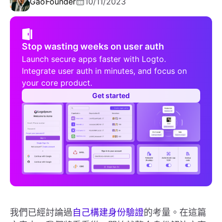
Gao
Founder
10/11/2023
Stop wasting weeks on user auth
Launch secure apps faster with Logto.
Integrate user auth in minutes, and focus on
your core product.
Get started
我們已經討論過
自己構建身份驗證
的考量。在這篇