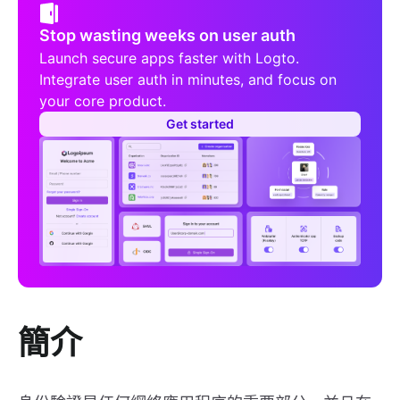
Stop wasting weeks on user auth
Launch secure apps faster with Logto.
Integrate user auth in minutes, and focus on
your core product.
Get started
簡介