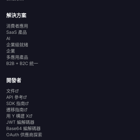
解決方案
消費者應用
SaaS 產品
AI
企業級就緒
企業
多應用產品
B2B + B2C 統一
開發者
文件
API 參考
SDK 指南
遷移指南
用 Y 構建 X
JWT 編解碼器
Base64 編解碼器
OAuth 供應商探索