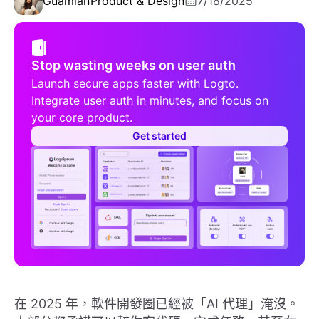
Guamian
Product & Design
7/18/2025
Stop wasting weeks on user auth
Launch secure apps faster with Logto.
Integrate user auth in minutes, and focus on
your core product.
Get started
在 2025 年，軟件開發圈已經被「AI 代理」淹沒。