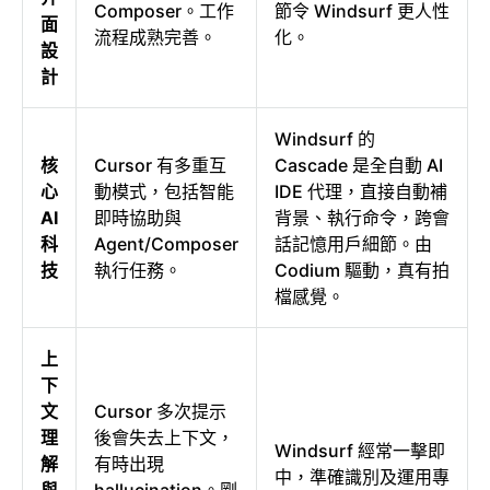
Composer。工作
節令 Windsurf 更人性
面
流程成熟完善。
化。
設
計
Windsurf 的
核
Cursor 有多重互
Cascade 是全自動 AI
心
動模式，包括智能
IDE 代理，直接自動補
AI
即時協助與
背景、執行命令，跨會
科
Agent/Composer
話記憶用戶細節。由
技
執行任務。
Codium 驅動，真有拍
檔感覺。
上
下
文
Cursor 多次提示
理
後會失去上下文，
Windsurf 經常一擊即
解
有時出現
中，準確識別及運用專