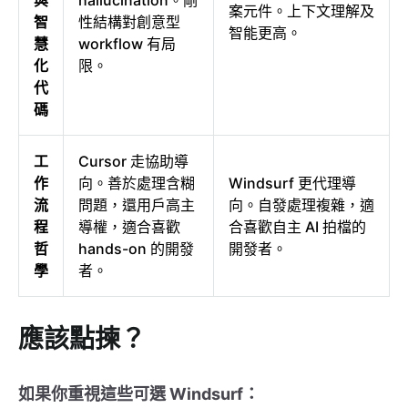
與
hallucination。剛
案元件。上下文理解及
智
性結構對創意型
智能更高。
慧
workflow 有局
化
限。
代
碼
工
Cursor 走協助導
作
向。善於處理含糊
Windsurf 更代理導
流
問題，還用戶高主
向。自發處理複雜，適
程
導權，適合喜歡
合喜歡自主 AI 拍檔的
哲
hands-on 的開發
開發者。
學
者。
應該點揀？
如果你重視這些可選 Windsurf：