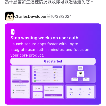
為什麼會發生這種情況以及你可以怎樣避免它。
Charles
Developer
10/28/2024
Stop wasting weeks on user auth
Launch secure apps faster with Logto.
Integrate user auth in minutes, and focus on
your core product.
Get started