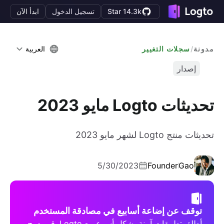
Star 14.3k
تسجيل الدخول
ابدأ الآن
مدونة
/
سجلات التغيير
العربية
إصدار
تحديثات Logto مايو 2023
تحديثات منتج Logto لشهر مايو 2023
5/30/2023
Founder
Gao
توقف عن إضاعة أسابيع في مصادقة المستخدم
أطلق تطبيقات آمنة بشكل أسرع مع Logto. قم بدمج