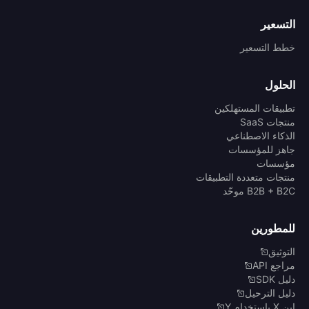
التسعير
خطط التسعير
الحلول
تطبيقات المستهلكين
منتجات SaaS
الذكاء الاصطناعي
جاهز للمؤسسات
مؤسسات
منتجات متعددة التطبيقات
B2B + B2C موحّد
للمطورين
التوثيق
مراجع API
دليل SDK
دليل الترحيل
ابنِ X باستخدام Y