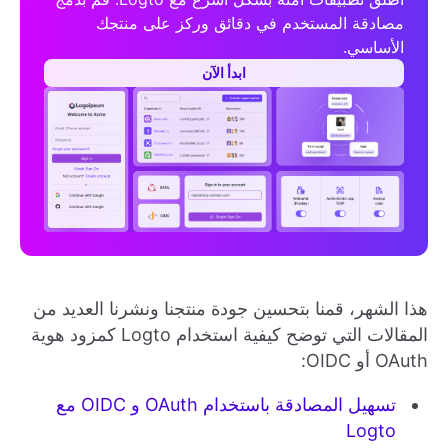
مصادقة المستخدم في دقائق وركز على منتجك
الأساسي.
ابدأ الآن
هذا الشهر، قمنا بتحسين جودة منتجنا ونشرنا العديد من
المقالات التي توضح كيفية استخدام Logto كمزود هوية
OAuth أو OIDC:
تسهيل المصادقة باستخدام OAuth و OIDC مع
Logto