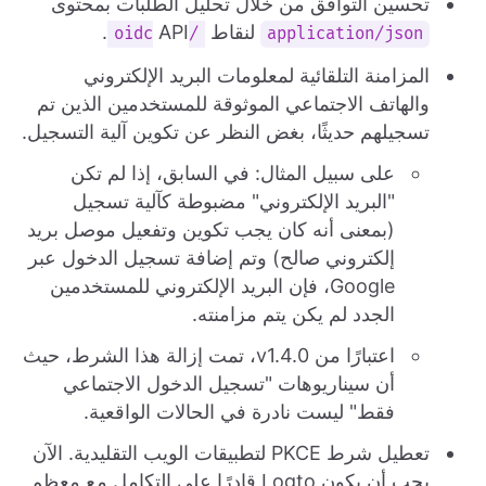
تحسين التوافق من خلال تحليل الطلبات بمحتوى
لنقاط
API.
/oidc
application/json
المزامنة التلقائية لمعلومات البريد الإلكتروني
والهاتف الاجتماعي الموثوقة للمستخدمين الذين تم
تسجيلهم حديثًا، بغض النظر عن تكوين آلية التسجيل.
على سبيل المثال: في السابق، إذا لم تكن
"البريد الإلكتروني" مضبوطة كآلية تسجيل
(بمعنى أنه كان يجب تكوين وتفعيل موصل بريد
إلكتروني صالح) وتم إضافة تسجيل الدخول عبر
Google، فإن البريد الإلكتروني للمستخدمين
الجدد لم يكن يتم مزامنته.
اعتبارًا من v1.4.0، تمت إزالة هذا الشرط، حيث
أن سيناريوهات "تسجيل الدخول الاجتماعي
فقط" ليست نادرة في الحالات الواقعية.
تعطيل شرط PKCE لتطبيقات الويب التقليدية. الآن
يجب أن يكون Logto قادرًا على التكامل مع معظم