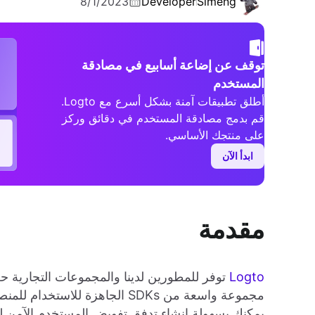
8/1/2023
Developer
Simeng
توقف عن إضاعة أسابيع في مصادقة
المستخدم
أطلق تطبيقات آمنة بشكل أسرع مع Logto.
قم بدمج مصادقة المستخدم في دقائق وركز
على منتجك الأساسي.
ابدأ الآن
مقدمة
Logto
يمكنك بسهولة إنشاء تدفق تفويض المستخدم الآمن 