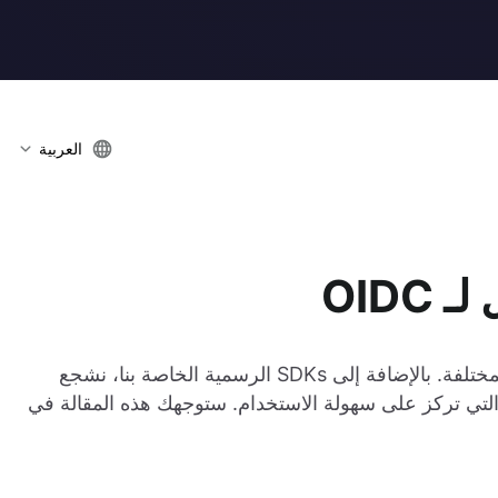
العربية
يقدم Logto مجموعة متنوعة من SDKs للمنصات المختلفة. بالإضافة إلى SDKs الرسمية الخاصة بنا، نشجع
تمع على إنشاء SDKs خاصة بهم التي تركز على سهولة الاستخدام. ستوجهك هذه المقالة في