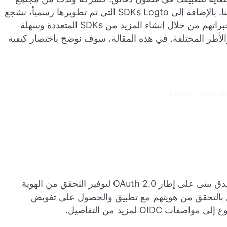
المطورين، ي embrace Logto وتقدر تفاعل مجتمعنا. بالإضافة إلى SDKs Logto التي تم تطويرها رسمياً، نشجع
ونرحب بحرارة بالمطورين من المجتمع للمساهمة بخبراتهم من خلال إنشاء المزيد من SDKs المتعددة وسهلة
والأطر المختلفة. في هذه المقالة، سوف نوضح باختصار كيفية
قك في Logto
تدفق OpenID Connect (OIDC) هو بروتوكول مصدق يبنى على إطار OAuth 2.0 لتوفير التحقق من الهوية
بالتحقق من هويتهم مع تطبيق والحصول على تفويض
O لمزيد من التفاصيل.