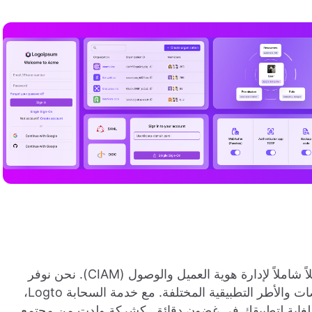
توفر للمطورين لدينا والمجموعات التجارية حلاً شاملاً لإدارة هوية العميل والوصول (CIAM). نحن نوفر
مجموعة واسعة من SDKs الجاهزة للاستخدام للمنصات والأطر التطبيقية المختلفة. مع خدمة السحابة Logto،
للغاية لتطبيقك في غضون دقائق. كشركة ولدت من مجتمع