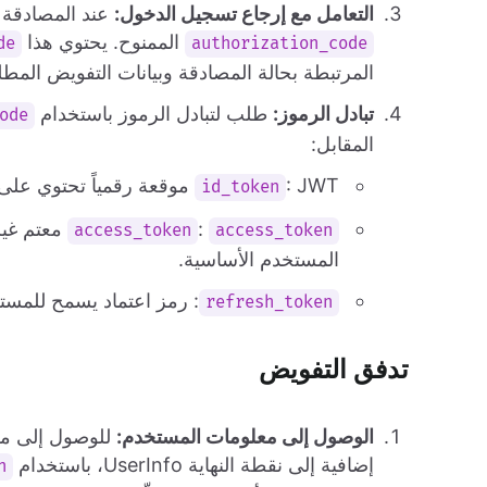
التعامل مع إرجاع تسجيل الدخول:
عند المصادقة ا
الممنوح. يحتوي هذا
de
authorization_code
المرتبطة بحالة المصادقة وبيانات التفويض المطل
تبادل الرموز:
طلب لتبادل الرموز باستخدام
ode
المقابل:
: JWT موقعة رقمياً تحتوي على معلومات الهوية عن المستخدم المصدق.
id_token
:
معتم غير
access_token
access_token
المستخدم الأساسية.
: رمز اعتماد يسمح للمس
refresh_token
تدفق التفويض
الوصول إلى معلومات المستخدم:
للوصول إلى مز
إضافية إلى نقطة النهاية UserInfo، باستخدام
n