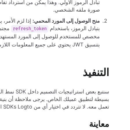
تبادل الرموز الأولي. وهذا يمكّن من استرداد تف
صورة ملفه الشخصي.
منح الوصول إلى المورد المحمي:
إذا لزم الأمر، 
بتبادل الرموز، باستخدام
مجتم
refresh_token
مخصص للمستخدم للوصول إلى المورد المستهدف.
بتنسيق JWT يحتوي على جميع المعلومات اللازمة للتفويض للوصول إلى المورد المحمي.
التنفيذ
بسيطة لتطبيق عميلك الخاص. يرجى ملاحظة أن بنية الك
تعمل معه. لا تتردد في اختيار أي من SDKs Logto الرسمية كمثال لمشروع SDK الخاص بك.
معاينة