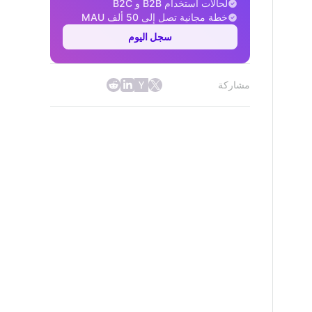
لحالات استخدام B2B و B2C
خطة مجانية تصل إلى 50 ألف MAU
سجل اليوم
مشاركة