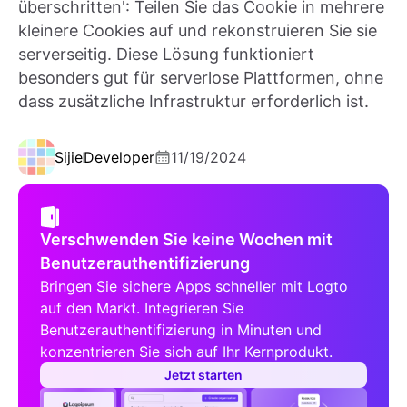
überschritten': Teilen Sie das Cookie in mehrere
kleinere Cookies auf und rekonstruieren Sie sie
serverseitig. Diese Lösung funktioniert
besonders gut für serverlose Plattformen, ohne
dass zusätzliche Infrastruktur erforderlich ist.
Sijie
Developer
11/19/2024
Verschwenden Sie keine Wochen mit
Benutzerauthentifizierung
Bringen Sie sichere Apps schneller mit Logto
auf den Markt. Integrieren Sie
Benutzerauthentifizierung in Minuten und
konzentrieren Sie sich auf Ihr Kernprodukt.
Jetzt starten