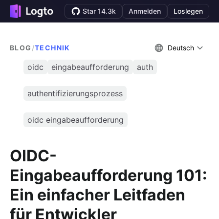
Star 14.3k
Anmelden
Loslegen
BLOG
/
TECHNIK
Deutsch
oidc
eingabeaufforderung
auth
authentifizierungsprozess
oidc eingabeaufforderung
OIDC-
Eingabeaufforderung 101:
Ein einfacher Leitfaden
für Entwickler