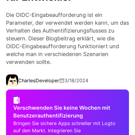
Die OIDC-Eingabeaufforderung ist ein
Parameter, der verwendet werden kann, um das
Verhalten des Authentifizierungsflusses zu
steuern. Dieser Blogbeitrag erklärt, wie die
OIDC-Eingabeaufforderung funktioniert und
welche man in verschiedenen Szenarien
verwenden sollte.
Charles
Developer
3/18/2024
Verschwenden Sie keine Wochen mit
Benutzerauthentifizierung
Bringen Sie sichere Apps schneller mit Logto
auf den Markt. Integrieren Sie