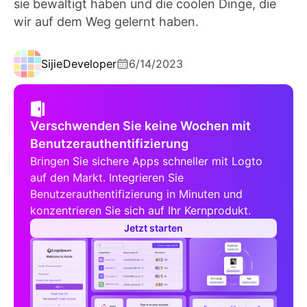
sie bewältigt haben und die coolen Dinge, die
wir auf dem Weg gelernt haben.
Sijie
Developer
6/14/2023
Verschwenden Sie keine Wochen mit
Benutzerauthentifizierung
Bringen Sie sichere Apps schneller mit Logto
auf den Markt. Integrieren Sie
Benutzerauthentifizierung in Minuten und
konzentrieren Sie sich auf Ihr Kernprodukt.
Jetzt starten