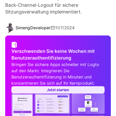
Back-Channel-Logout für sichere
Sitzungsverwaltung implementiert.
Simeng
Developer
11/7/2024
Verschwenden Sie keine Wochen mit
Benutzerauthentifizierung
Bringen Sie sichere Apps schneller mit Logto
auf den Markt. Integrieren Sie
Benutzerauthentifizierung in Minuten und
konzentrieren Sie sich auf Ihr Kernprodukt.
Jetzt starten