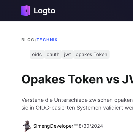
BLOG
/
TECHNIK
oidc
oauth
jwt
opakes Token
Opakes Token vs 
Verstehe die Unterschiede zwischen opaken
sie in OIDC-basierten Systemen validiert we
Simeng
Developer
8/30/2024