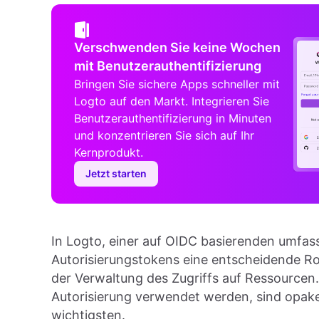
Verschwenden Sie keine Wochen
mit Benutzerauthentifizierung
Bringen Sie sichere Apps schneller mit
Logto auf den Markt. Integrieren Sie
Benutzerauthentifizierung in Minuten
und konzentrieren Sie sich auf Ihr
Kernprodukt.
Jetzt starten
In Logto, einer auf OIDC basierenden umfas
Autorisierungstokens eine entscheidende Ro
der Verwaltung des Zugriffs auf Ressourcen
Autorisierung verwendet werden, sind opa
wichtigsten.