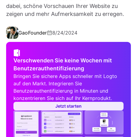
dabei, schöne Vorschauen Ihrer Website zu
zeigen und mehr Aufmerksamkeit zu erregen.
Gao
Founder
8/24/2024
Verschwenden Sie keine Wochen mit
Benutzerauthentifizierung
Bringen Sie sichere Apps schneller mit Logto
auf den Markt. Integrieren Sie
Benutzerauthentifizierung in Minuten und
konzentrieren Sie sich auf Ihr Kernprodukt.
Jetzt starten