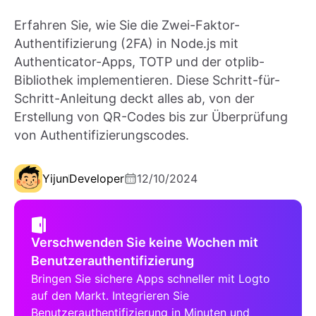
Erfahren Sie, wie Sie die Zwei-Faktor-
Authentifizierung (2FA) in Node.js mit
Authenticator-Apps, TOTP und der otplib-
Bibliothek implementieren. Diese Schritt-für-
Schritt-Anleitung deckt alles ab, von der
Erstellung von QR-Codes bis zur Überprüfung
von Authentifizierungscodes.
Yijun
Developer
12/10/2024
Verschwenden Sie keine Wochen mit
Benutzerauthentifizierung
Bringen Sie sichere Apps schneller mit Logto
auf den Markt. Integrieren Sie
Benutzerauthentifizierung in Minuten und