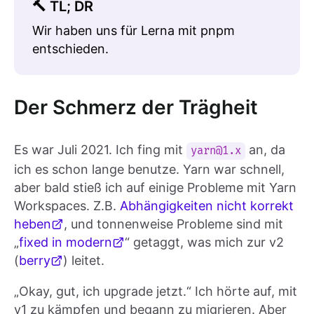
🔨 TL; DR
Wir haben uns für Lerna mit pnpm
entschieden.
Der Schmerz der Trägheit
Es war Juli 2021. Ich fing mit
an, da
yarn@1.x
ich es schon lange benutze. Yarn war schnell,
aber bald stieß ich auf einige Probleme mit Yarn
Workspaces. Z.B.
Abhängigkeiten nicht korrekt
heben
, und tonnenweise Probleme sind mit
„
fixed in modern
“ getaggt, was mich zur v2
(
berry
) leitet.
„Okay, gut, ich upgrade jetzt.“ Ich hörte auf, mit
v1 zu kämpfen und begann zu migrieren. Aber