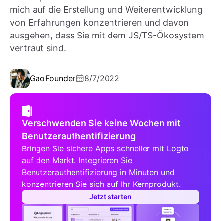
mich auf die Erstellung und Weiterentwicklung
von Erfahrungen konzentrieren und davon
ausgehen, dass Sie mit dem JS/TS-Ökosystem
vertraut sind.
Gao
Founder
8/7/2022
Verschwenden Sie keine Wochen mit
Benutzerauthentifizierung
Bringen Sie sichere Apps schneller mit Logto
auf den Markt. Integrieren Sie
Benutzerauthentifizierung in Minuten und
konzentrieren Sie sich auf Ihr Kernprodukt.
Jetzt starten