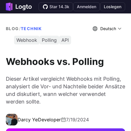
Star 14.3k
Anmelden
Loslegen
BLOG
/
TECHNIK
Deutsch
Webhook
Polling
API
Webhooks vs. Polling
Dieser Artikel vergleicht Webhooks mit Polling,
analysiert die Vor- und Nachteile beider Ansätze
und diskutiert, wann welcher verwendet
werden sollte.
Darcy Ye
Developer
7/19/2024