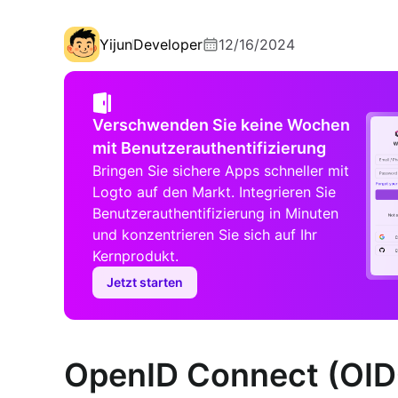
Yijun
Developer
12/16/2024
Verschwenden Sie keine Wochen
mit Benutzerauthentifizierung
Bringen Sie sichere Apps schneller mit
Logto auf den Markt. Integrieren Sie
Benutzerauthentifizierung in Minuten
und konzentrieren Sie sich auf Ihr
Kernprodukt.
Jetzt starten
OpenID Connect (OIDC