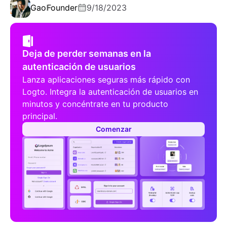
Gao
Founder
9/18/2023
Deja de perder semanas en la
autenticación de usuarios
Lanza aplicaciones seguras más rápido con
Logto. Integra la autenticación de usuarios en
minutos y concéntrate en tu producto
principal.
Comenzar