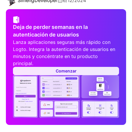
Simeng
Developer
6/12/2024
Deja de perder semanas en la
autenticación de usuarios
Lanza aplicaciones seguras más rápido con
Logto. Integra la autenticación de usuarios en
minutos y concéntrate en tu producto
principal.
Comenzar