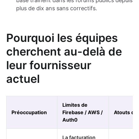
base traînent dans les forums publics depuis
plus de dix ans sans correctifs.
Pourquoi les équipes
cherchent au-delà de
leur fournisseur
actuel
Limites de
Préoccupation
Firebase / AWS /
Atouts de
Auth0
La facturation