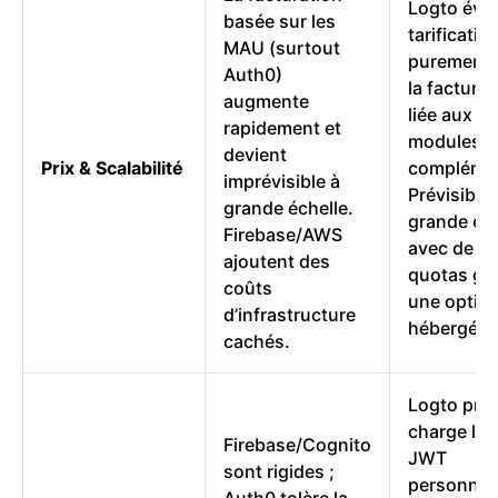
Logto évite
basée sur les
tarificatio
MAU (surtout
purement 
Auth0)
la facturat
augmente
liée aux je
rapidement et
modules
devient
Prix & Scalabilité
complémen
imprévisible à
Prévisible 
grande échelle.
grande éch
Firebase/AWS
avec de g
ajoutent des
quotas gra
coûts
une option
d’infrastructure
hébergée.
cachés.
Logto pre
charge les
Firebase/Cognito
JWT
sont rigides ;
personnali