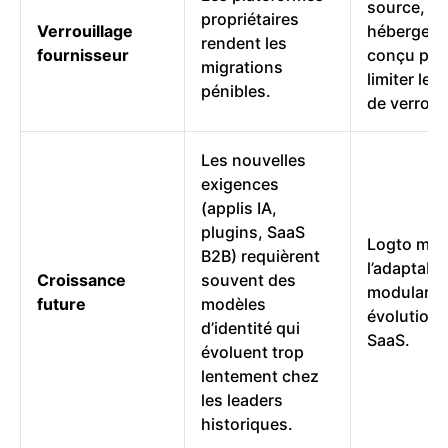
source, au
propriétaires
Verrouillage
hébergeab
rendent les
fournisseur
conçu pou
migrations
limiter les
pénibles.
de verroui
Les nouvelles
exigences
(applis IA,
plugins, SaaS
Logto mis
B2B) requièrent
l’adaptabili
Croissance
souvent des
modularité
future
modèles
évolution 
d’identité qui
SaaS.
évoluent trop
lentement chez
les leaders
historiques.