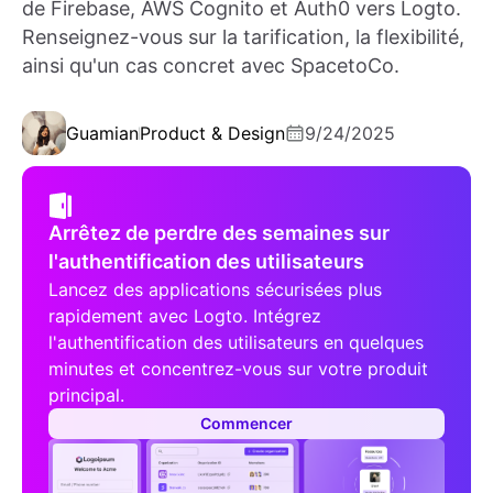
de Firebase, AWS Cognito et Auth0 vers Logto.
Renseignez-vous sur la tarification, la flexibilité,
ainsi qu'un cas concret avec SpacetoCo.
Guamian
Product & Design
9/24/2025
Arrêtez de perdre des semaines sur
l'authentification des utilisateurs
Lancez des applications sécurisées plus
rapidement avec Logto. Intégrez
l'authentification des utilisateurs en quelques
minutes et concentrez-vous sur votre produit
principal.
Commencer