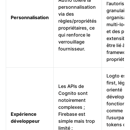
Auth0 tolère la
l'autorisat
personnalisation
granulaire,
via des
Personnalisation
organisat
règles/propriétés
multi-loca
propriétaires, ce
et des par
qui renforce le
extensible
verrouillage
être lié à 
fournisseur.
framewor
propriétair
Logto est 
first, léger
Les APIs de
orienté
Cognito sont
développe
notoirement
fonctionna
complexes ;
comme
Expérience
Firebase est
l’usurpatio
développeur
simple mais trop
tokens d’
limité ;