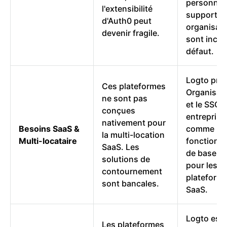
personnel 
l'extensibilité
support d
d'Auth0 peut
organisat
devenir fragile.
sont inclu
défaut.
Logto pro
Ces plateformes
Organisati
ne sont pas
et le SSO
conçues
entreprise
nativement pour
Besoins SaaS &
comme
la multi-location
Multi-locataire
fonctionna
SaaS. Les
de base, i
solutions de
pour les
contournement
plateform
sont bancales.
SaaS.
Logto est
Les plateformes