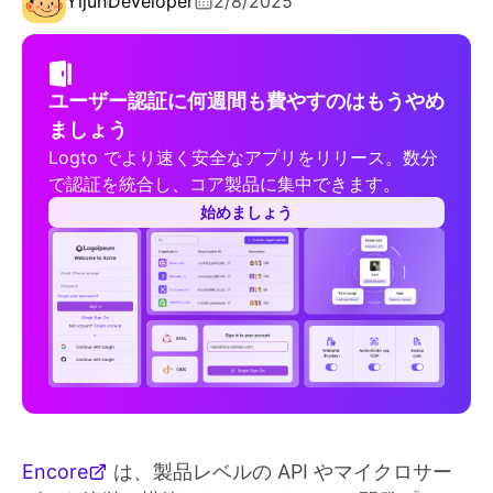
Yijun
Developer
2/8/2025
ユーザー認証に何週間も費やすのはもうやめ
ましょう
Logto でより速く安全なアプリをリリース。数分
で認証を統合し、コア製品に集中できます。
始めましょう
Encore
は、製品レベルの API やマイクロサー