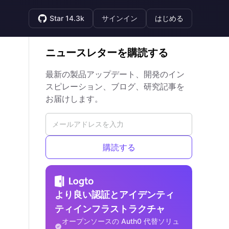
Star 14.3k
サインイン
はじめる
ニュースレターを購読する
最新の製品アップデート、開発のイン
スピレーション、ブログ、研究記事を
お届けします。
購読する
より良い認証とアイデンティ
ティインフラストラクチャ
オープンソースの Auth0 代替ソリュ