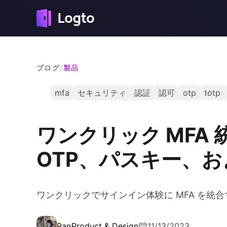
ブログ
/
製品
mfa
セキュリティ
認証
認可
otp
totp
ワンクリック MFA 
OTP、パスキー、
ワンクリックでサインイン体験に MFA を統
Ran
Product & Design
11/13/2023