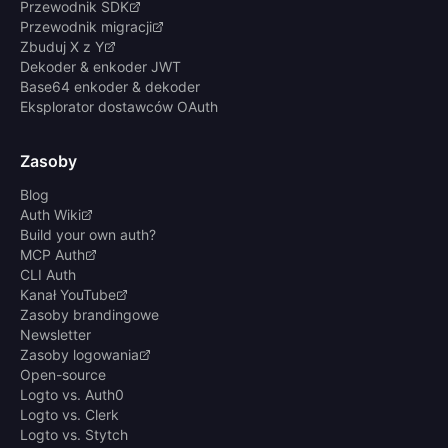
Przewodnik SDK
Przewodnik migracji
Zbuduj X z Y
Dekoder & enkoder JWT
Base64 enkoder & dekoder
Eksplorator dostawców OAuth
Zasoby
Blog
Auth Wiki
Build your own auth?
MCP Auth
CLI Auth
Kanał YouTube
Zasoby brandingowe
Newsletter
Zasoby logowania
Open-source
Logto vs. Auth0
Logto vs. Clerk
Logto vs. Stytch