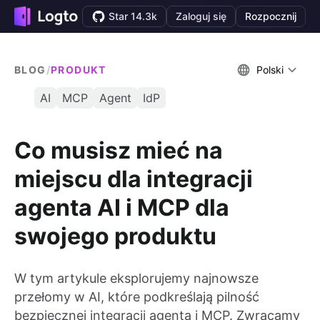
Star 14.3k
Zaloguj się
Rozpocznij
BLOG
/
PRODUKT
Polski
AI
MCP
Agent
IdP
Co musisz mieć na
miejscu dla integracji
agenta AI i MCP dla
swojego produktu
W tym artykule eksplorujemy najnowsze
przełomy w AI, które podkreślają pilność
bezpiecznej integracji agenta i MCP. Zwracamy