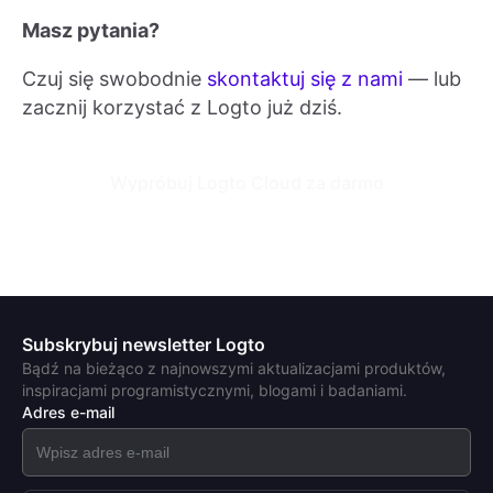
Masz pytania?
Czuj się swobodnie
skontaktuj się z nami
— lub
zacznij korzystać z Logto już dziś.
Wypróbuj Logto Cloud za darmo
Subskrybuj newsletter Logto
Bądź na bieżąco z najnowszymi aktualizacjami produktów,
inspiracjami programistycznymi, blogami i badaniami.
Adres e-mail