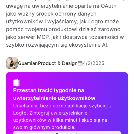
uwagę na uwierzytelnianie oparte na OAuth
jako ważny środek ochrony danych
użytkowników i wyjaśniamy, jak Logto może
pomóc twojemu produktowi działać zarówno
jako serwer MCP, jak i dostawca tożsamości w
szybko rozwijającym się ekosystemie AI.
Guamian
Product & Design
4/2/2025
Przestań tracić tygodnie na
uwierzytelnianie użytkowników
Uruchamiaj bezpieczne aplikacje szybciej z
Logto. Zintegruj uwierzytelnianie
użytkowników w kilka minut i skup się na
swoim głównym produkcie.