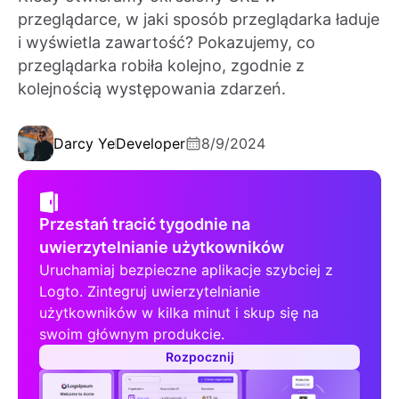
przeglądarce, w jaki sposób przeglądarka ładuje
i wyświetla zawartość? Pokazujemy, co
przeglądarka robiła kolejno, zgodnie z
kolejnością występowania zdarzeń.
Darcy Ye
Developer
8/9/2024
Przestań tracić tygodnie na
uwierzytelnianie użytkowników
Uruchamiaj bezpieczne aplikacje szybciej z
Logto. Zintegruj uwierzytelnianie
użytkowników w kilka minut i skup się na
swoim głównym produkcie.
Rozpocznij