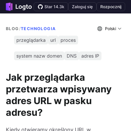
Star 14.3k
Zaloguj się
Rozpocznij
BLOG
/
TECHNOLOGIA
Polski
przeglądarka
url
proces
system nazw domen
DNS
adres IP
Jak przeglądarka
przetwarza wpisywany
adres URL w pasku
adresu?
Kiedy otwieramy określony URL w