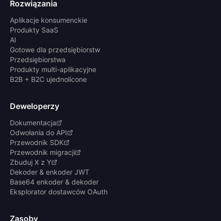
Rozwiązania
Aplikacje konsumenckie
Produkty SaaS
AI
Gotowe dla przedsiębiorstw
Przedsiębiorstwa
Produkty multi-aplikacyjne
B2B + B2C ujednolicone
Deweloperzy
Dokumentacja
Odwołania do API
Przewodnik SDK
Przewodnik migracji
Zbuduj X z Y
Dekoder & enkoder JWT
Base64 enkoder & dekoder
Eksplorator dostawców OAuth
Zasoby