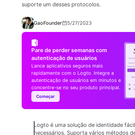
suporte um desses protocolos.
Gao
Founder
5/27/2023
Pare de perder semanas com
autenticação de usuários
Lance aplicativos seguros mais
rapidamente com o Logto. Integre a
autenticação de usuários em minutos e
concentre-se no seu produto principal.
Começar
Logto é uma solução de identidade fáci
necessários. Suporta vários métodos d