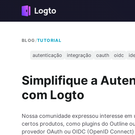
BLOG
/
TUTORIAL
autenticação
integração
oauth
oidc
id
Simplifique a Aute
com Logto
Nossa comunidade expressou interesse em u
certos produtos, como plugins do Outline o
provedor OAuth ou OIDC (OpenID Connect) d