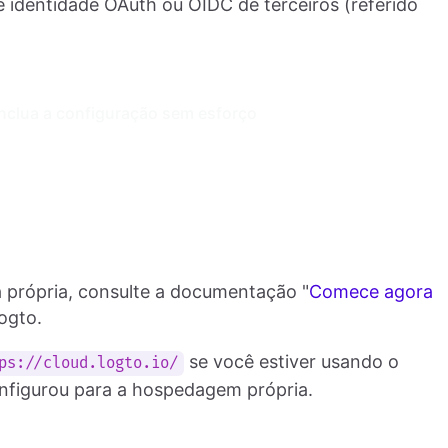
identidade OAuth ou OIDC de terceiros (referido
nclua a configuração sem esforço
 própria, consulte a documentação "
Comece agora
ogto.
se você estiver usando o
ps://cloud.logto.io/
nfigurou para a hospedagem própria.