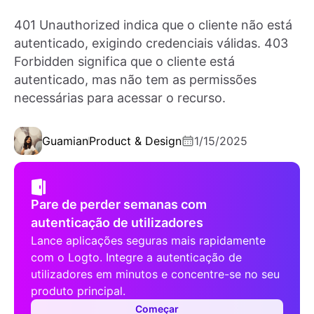
401 Unauthorized indica que o cliente não está
autenticado, exigindo credenciais válidas. 403
Forbidden significa que o cliente está
autenticado, mas não tem as permissões
necessárias para acessar o recurso.
Guamian
Product & Design
1/15/2025
Pare de perder semanas com
autenticação de utilizadores
Lance aplicações seguras mais rapidamente
com o Logto. Integre a autenticação de
utilizadores em minutos e concentre-se no seu
produto principal.
Começar