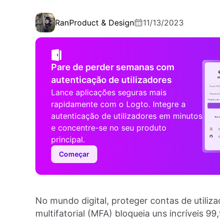
Ran
Product & Design
11/13/2023
Pare de perder semanas com
autenticação de utilizadores
Lance aplicações seguras mais
rapidamente com o Logto. Integre a
autenticação de utilizadores em minutos
e concentre-se no seu produto
principal.
Começar
No mundo digital, proteger contas de utiliz
multifatorial (MFA) bloqueia uns incríveis 9