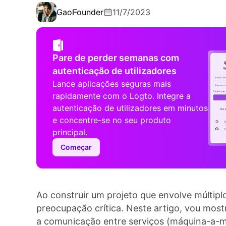
Gao
Founder
11/7/2023
Pare de perder semanas com
autenticação de utilizadores
Lance aplicações seguras mais
rapidamente com o Logto. Integre a
autenticação de utilizadores em minutos
e concentre-se no seu produto
principal.
Começar
Ao construir um projeto que envolve múltipl
preocupação crítica. Neste artigo, vou most
a comunicação entre serviços (máquina-a-m