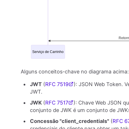
Alguns conceitos-chave no diagrama acima:
JWT
(
RFC 7519
): JSON Web Token. V
JWT.
JWK
(
RFC 7517
): Chave Web JSON que
conjunto de JWK é um conjunto de JWK
Concessão "client_credentials"
(
RFC 6
credenciais do cliente para obter um t