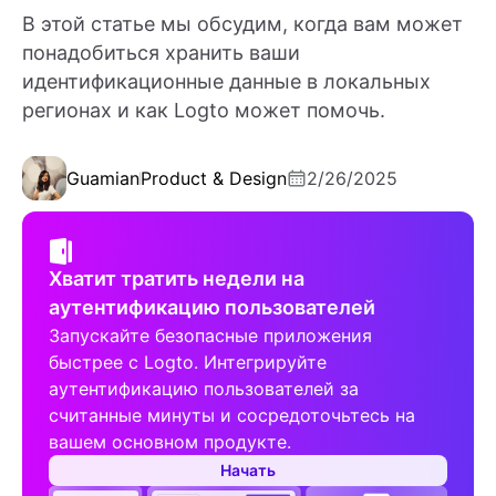
В этой статье мы обсудим, когда вам может
понадобиться хранить ваши
идентификационные данные в локальных
регионах и как Logto может помочь.
Guamian
Product & Design
2/26/2025
Хватит тратить недели на
аутентификацию пользователей
Запускайте безопасные приложения
быстрее с Logto. Интегрируйте
аутентификацию пользователей за
считанные минуты и сосредоточьтесь на
вашем основном продукте.
Начать