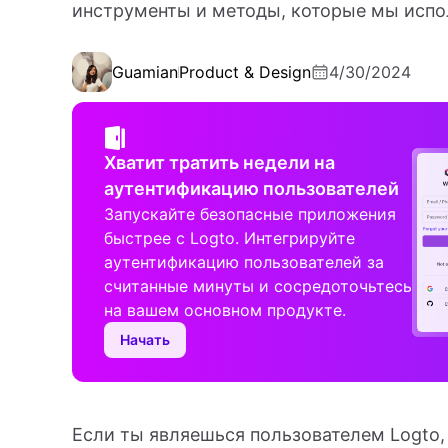
инструменты и методы, которые мы испол
Guamian
Product & Design
4/30/2024
Хватит тратить недели на
аутентификацию пользователей
Запускайте безопасные приложения
быстрее с Logto. Интегрируйте
аутентификацию пользователей за
считанные минуты и сосредоточьтесь
на вашем основном продукте.
Начать
Если ты являешься пользователем Logto,