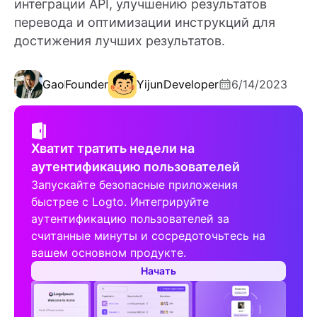
интеграции API, улучшению результатов
перевода и оптимизации инструкций для
достижения лучших результатов.
Gao
Founder
Yijun
Developer
6/14/2023
Хватит тратить недели на
аутентификацию пользователей
Запускайте безопасные приложения
быстрее с Logto. Интегрируйте
аутентификацию пользователей за
считанные минуты и сосредоточьтесь на
вашем основном продукте.
Начать