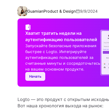
Guamian
Product & Design
9/9/2024
Хватит тратить недели на
аутентификацию пользователей
Запускайте безопасные приложения
быстрее с Logto. Интегрируйте
аутентификацию пользователей за
считанные минуты и сосредоточьтесь
на вашем основном продукте.
Начать
Logto — это продукт с открытым исходн
Вот наша хронология выхода на рынок: