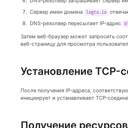
DNS-резолвер запрашивает сервер и
Сервер имен домена
отвеча
logto.io
DNS-резолвер пересылает IP-адрес
b
Затем веб-браузер может запросить соо
веб-страницу для просмотра пользовате
Установление TCP-
После получения IP-адреса, соответству
инициирует и устанавливает TCP-соедине
Получение ресурсов