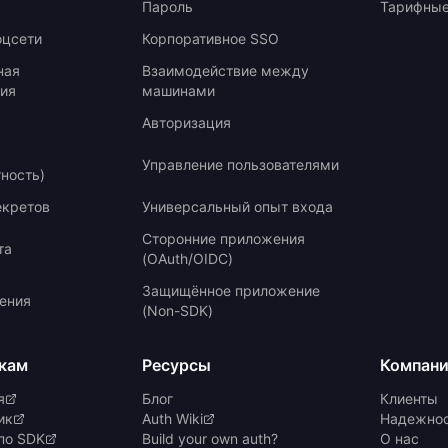
Пароль
Тарифные
оцсети
Корпоративное SSO
ная
Взаимодействие между
ия
машинами
Авторизация
Управление пользователями
тность)
екретов
Универсальный опыт входа
Сторонние приложения
та
(OAuth/OIDC)
Защищённое приложение
ения
(Non-SDK)
кам
Ресурсы
Компан
я
Блог
Клиенты
ик
Auth Wiki
Надежнос
по SDK
Build your own auth?
О нас