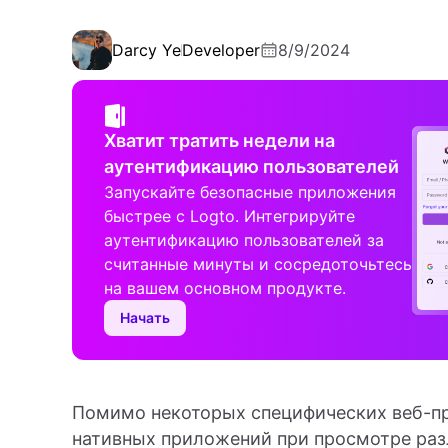
Darcy Ye
Developer
8/9/2024
Хватит тратить недели на
аутентификацию пользователей
Запускайте безопасные приложения
быстрее с Logto. Интегрируйте
аутентификацию пользователей за
считанные минуты и сосредоточьтесь
на вашем основном продукте.
Начать
Помимо некоторых специфических веб-п
нативных приложений при просмотре раз