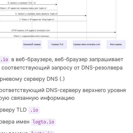
в веб-браузере, веб-браузер запрашивает
o.io
с, соответствующий запросу от DNS-резолвера
рневому серверу DNS (.)
соответствующий DNS-серверу верхнего уровня
орую связанную информацию
ерверу TLD
.io
ервера имен
logto.io