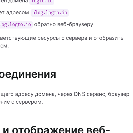
мен домена
logto.io
ет адресом
blog.logto.io
обратно веб-браузеру
log.logto.io
тветствующие ресурсы с сервера и отобразить
лем.
соединения
ющего адресу домена, через DNS сервис, браузер
ние с сервером.
 и отображение веб-