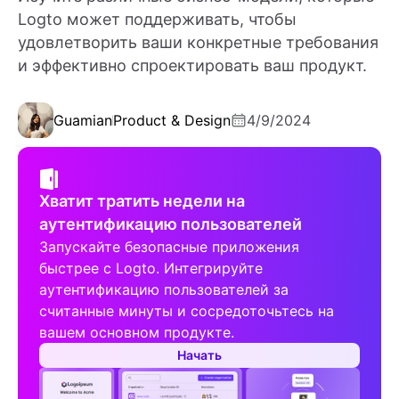
Logto может поддерживать, чтобы
удовлетворить ваши конкретные требования
и эффективно спроектировать ваш продукт.
Guamian
Product & Design
4/9/2024
Хватит тратить недели на
аутентификацию пользователей
Запускайте безопасные приложения
быстрее с Logto. Интегрируйте
аутентификацию пользователей за
считанные минуты и сосредоточьтесь на
вашем основном продукте.
Начать