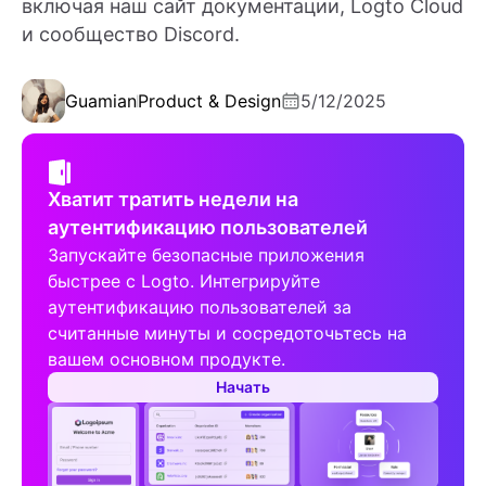
включая наш сайт документации, Logto Cloud
и сообщество Discord.
Guamian
Product & Design
5/12/2025
Хватит тратить недели на
аутентификацию пользователей
Запускайте безопасные приложения
быстрее с Logto. Интегрируйте
аутентификацию пользователей за
считанные минуты и сосредоточьтесь на
вашем основном продукте.
Начать