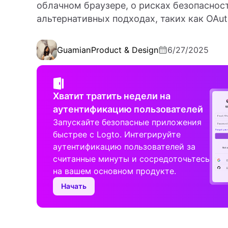
облачном браузере, о рисках безопаснос
альтернативных подходах, таких как OAu
Guamian
Product & Design
6/27/2025
Хватит тратить недели на
аутентификацию пользователей
Запускайте безопасные приложения
быстрее с Logto. Интегрируйте
аутентификацию пользователей за
считанные минуты и сосредоточьтесь
на вашем основном продукте.
Начать