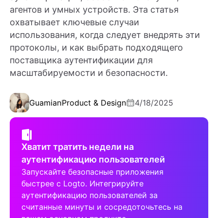
агентов и умных устройств. Эта статья
охватывает ключевые случаи
использования, когда следует внедрять эти
протоколы, и как выбрать подходящего
поставщика аутентификации для
масштабируемости и безопасности.
Guamian
Product & Design
4/18/2025
Хватит тратить недели на
аутентификацию пользователей
Запускайте безопасные приложения
быстрее с Logto. Интегрируйте
аутентификацию пользователей за
считанные минуты и сосредоточьтесь на