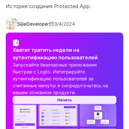
История создания Protected App.
Sijie
Developer
3/4/2024
Хватит тратить недели на
аутентификацию пользователей
Запускайте безопасные приложения
быстрее с Logto. Интегрируйте
аутентификацию пользователей за
считанные минуты и сосредоточьтесь на
вашем основном продукте.
Начать